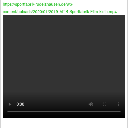
https://sportfabrik-rudelzhausen.de/wp-
content/uploads/2020/01/2019-MTB-Sportfabrik-Film-klein.mp4