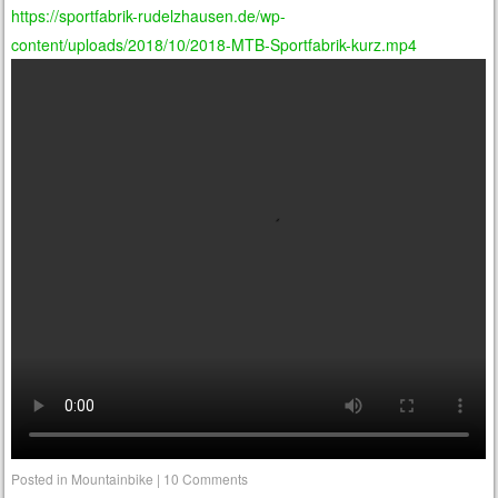
https://sportfabrik-rudelzhausen.de/wp-
content/uploads/2018/10/2018-MTB-Sportfabrik-kurz.mp4
Posted in
Mountainbike
|
10 Comments