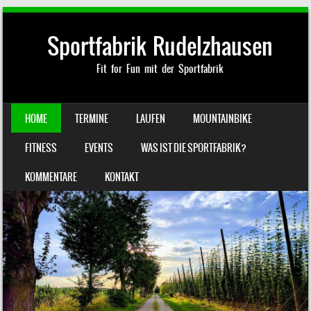
Sportfabrik Rudelzhausen
Fit for Fun mit der Sportfabrik
SKIP TO CONTENT
HOME
TERMINE
LAUFEN
MOUNTAINBIKE
MENU
FITNESS
EVENTS
WAS IST DIE SPORTFABRIK?
KOMMENTARE
KONTAKT