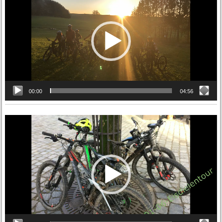
Player
00:00
04:56
Video-
Player