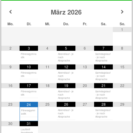
März
2026
Mo.
Di.
Mi.
Do.
Fr.
Sa.
So.
1
2
3
4
5
6
7
8
Fitnessgymna
Abendlauf - je
Samstagslauf
stik
nach
- je nach
Absprache
Absprache
9
10
11
12
13
14
15
Fitnessgymna
Abendlauf - je
Samstagslauf
stik
nach
- je nach
Absprache
Absprache
16
17
18
19
20
21
22
Fitnessgymna
Abendlauf - je
Samstagslauf
stik
nach
- je nach
Absprache
Absprache
23
25
26
27
28
29
24
Abendlauf - je
Samstagslauf
Fitnessgymn
nach
- je nach
astik
Absprache
Absprache
30
31
Lauftreff
Sportfabrik