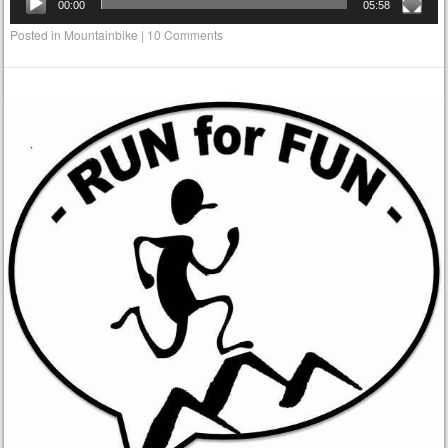
00:00
05:58
Posted in
Mountainbike
|
10 Comments