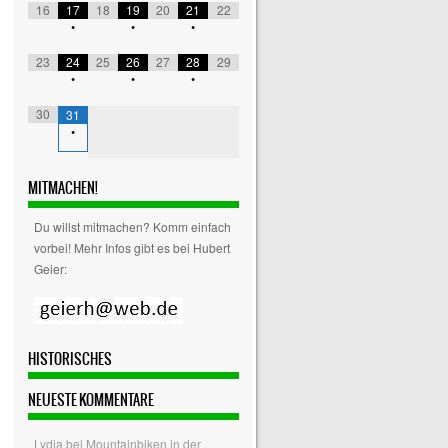
16
17
18
19
20
21
22
•
•
•
23
24
25
26
27
28
29
•
•
•
30
31
•
MITMACHEN!
Du willst mitmachen? Komm einfach
vorbei! Mehr Infos gibt es bei Hubert
Geier:
HISTORISCHES
NEUESTE KOMMENTARE
Lydia
bei
Mountainbiken in der