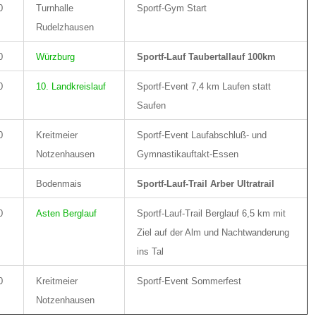
0
Turnhalle
Sportf-Gym Start
Rudelzhausen
0
Würzburg
Sportf-Lauf Taubertallauf 100km
0
10. Landkreislauf
Sportf-Event 7,4 km Laufen statt
Saufen
0
Kreitmeier
Sportf-Event Laufabschluß- und
Notzenhausen
Gymnastikauftakt-Essen
Bodenmais
Sportf-Lauf-Trail Arber Ultratrail
0
Asten Berglauf
Sportf-Lauf-Trail Berglauf 6,5 km mit
Ziel auf der Alm und Nachtwanderung
ins Tal
0
Kreitmeier
Sportf-Event Sommerfest
Notzenhausen