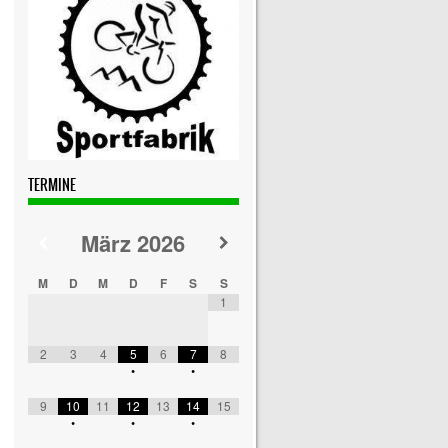
TERMINE
März
2026
M
D
M
D
F
S
S
1
2
3
4
5
6
7
8
•
•
9
10
11
12
13
14
15
•
•
•