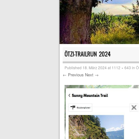
ÖTZI-TRAILRUN 2024
Published
18. März 2024
at
1112 × 643
in
Ö
← Previous
Next →