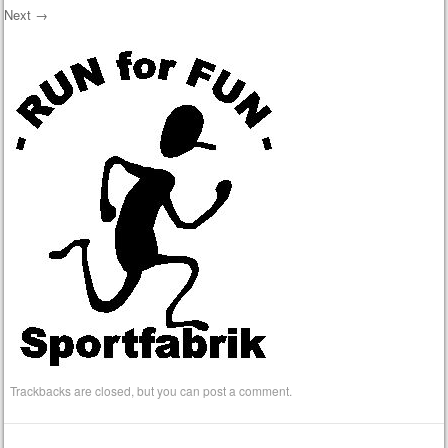
Next →
Trackbacks are closed, but you can
post a comment
.