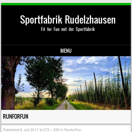
Sportfabrik Rudelzhausen
Fit for Fun mit der Sportfabrik
MENU
Skip to content
RUNFORFUN
Published
6. Juli 2017
at
272 × 325
in
RunforFun